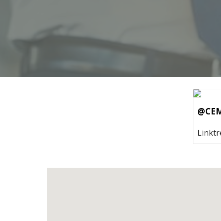
@CEM
Linktr